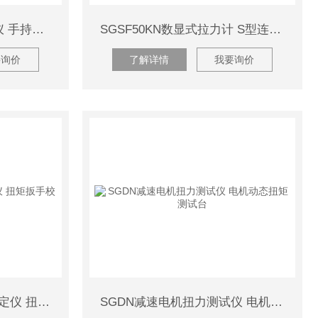
SGWF2个板间压力测试仪 手持式数显压力计 推拉力计
SGSF50KN数显式拉力计 S型连线拉压力计
要询价
了解详情
我要询价
SGMCY0.5级扭力扳手检定仪 扭矩扳手校准仪 扭力测试仪
SGDN减速电机扭力测试仪 电机动态扭矩测试台