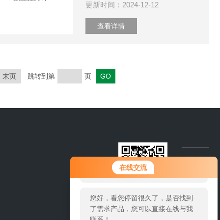
更新时间：2024-12-12
查看详情
末页
跳转到第
页
您好！欢迎前来咨询，很高兴为您
在线交流
服务，请问您要咨询什么问题呢？
您好，看您停留很久了，是否找到
了需求产品，您可以直接在线与我
联系！