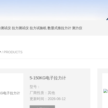
力测试仪
拉力测试仪
拉力试验机
数显式推拉力计
测力仪
心
/ PRODUCTS
5-150KG电子拉力计
型号：
厂商性质：其他
更新时间：2026-06-12