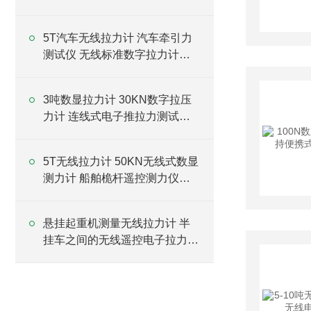
5T汽车无线拉力计 汽车牵引力
测试仪 无线标准数字拉力计厂
家
3吨数显拉力计 30KN数字拉压
力计 连线式电子推拉力测试仪
厂家
5T无线拉力计 50KN无线式数显
测力计 船舶桅杆遥控测力仪厂
家
悬挂起重机测量无线拉力计 半
挂车之间的无线遥控电子拉力测
试仪价格