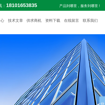
18101653835
线：
产品到哪里，服务到哪里 !
中心
技术文章
供求商机
资料下载
在线留言
联系我们