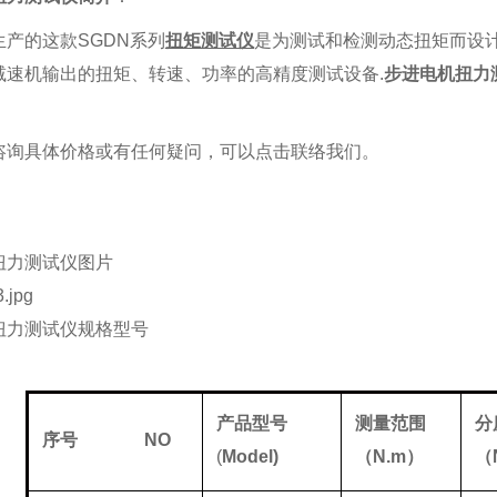
产的这款SGDN系列
扭矩测试仪
是为测试和检测动态扭矩而设
减速机输出的扭矩、转速、功率的高精度测试设备.
步进电机扭力
咨询具体价格或有任何疑问，可以点击
联络我们
。
扭力测试仪
图片
扭力测试仪
规格型号
产品型号
测量范围
分
序号
NO
(
Model)
（
N
.m）
（