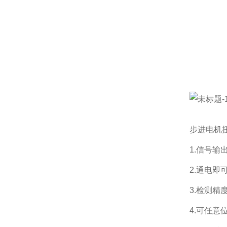
步进电机
1.信号输
2.通电
3.检测
4.可任意