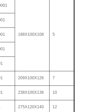
0001
001
001
188X100X108
5
001
01
01
209X100X126
7
01
238X100X136
10
1
275X120X140
12