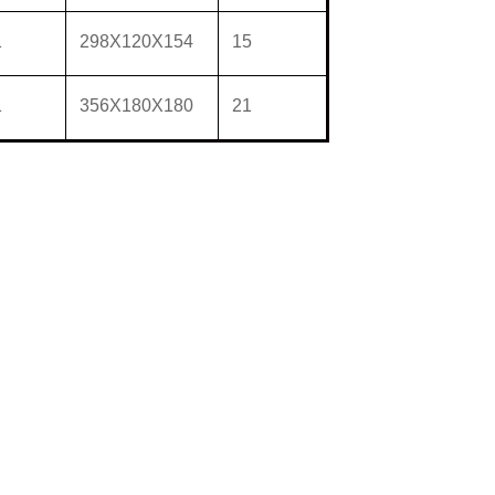
1
298X120X154
15
1
356X180X180
21