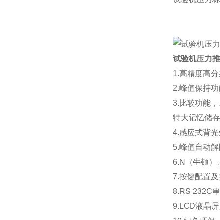
试验机压力推
1.高精度高分
2.峰值保持
3.比较功能
特大记忆储存
4.感应式背
5.峰值自动
6.N（牛顿
7.按键配置
8.RS-2
9.LCD液