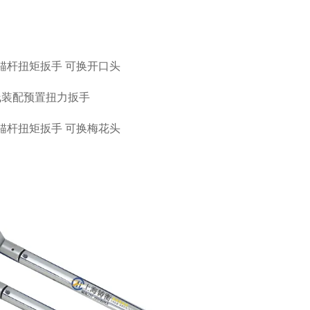
.m锚杆扭矩扳手
可换开口头
.m锚杆扭矩扳手
可换梅花头