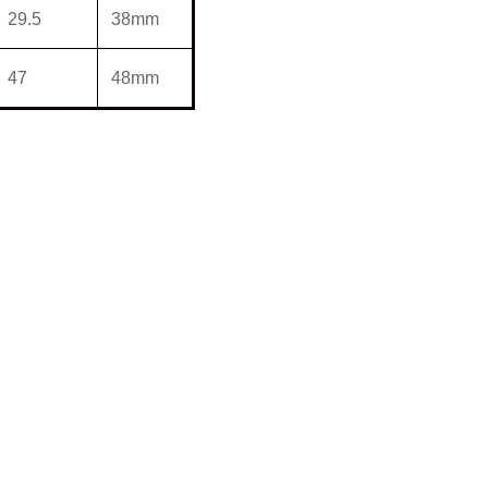
29.5
38mm
47
48mm