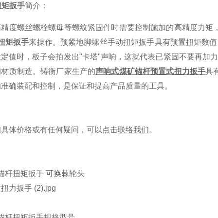
扭矩扳手
简介：
高精度螺丝螺栓螺母等螺纹紧固件时需要控制施加的高精度力矩
杆扭矩扳手
来操作。预紧地脚螺丝手动扭矩扳手具有预置扭矩数值
定值时，板子会拍发出"卡塔"声响，这就代表已紧固不要再加力
钢材质制造。铸衡厂家生产的
声响式煤矿锚杆预置式扭力扳手
具
的准确装配和控制，是保证和提高产品质量的工具。
询具体价格或有任何疑问，可以点击
联络我们
。
N.m锚杆扭矩扳手 可换棘轮头
.m锚杆扭矩扳手
规格型号