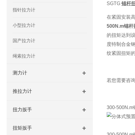
SGTG
锚杆
指针拉力计
在紧固安装
小型拉力计
500N.m锚
的扭矩达到设
国产拉力计
度特制合金
纹紧固扭矩
绳索拉力计
测力计
若您需要咨
推拉力计
300-500
扭力扳手
扭矩扳手
300-500N