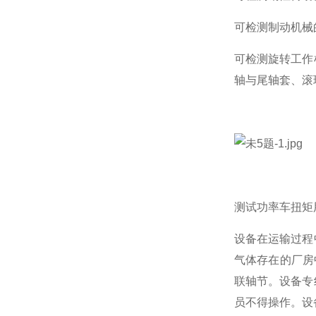
可检测制动机械
可检测旋转工作
轴与尾轴套、滚
测试功率车扭矩
设备在运输过程
气体存在的厂房
联轴节。设备专
员不得操作。设