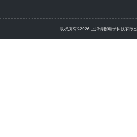
版权所有©2026 上海铸衡电子科技有限公司 Al