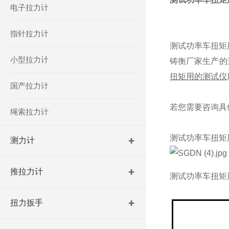
电子拉力计
指针拉力计
测试功率车扭矩
小型拉力计
铸衡厂家生产的
扭矩用的测试仪
国产拉力计
若您需要咨询具
绳索拉力计
测试功率车扭矩
测力计
推拉力计
测试功率车扭矩
扭力扳手