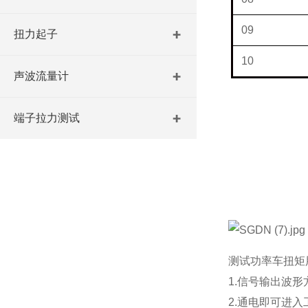
09
扭力起子
10
声波流量计
端子拉力测试
测试功率车扭矩
1.信号输出波
2.通电即可进