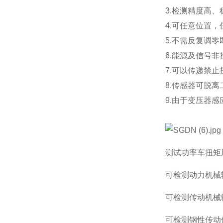
3.检测精度高
4.可任意位置
5.不需反复调
6.能源及信号
7.可以传递禁
8.传感器可脱
9.由于变压器
测试功率车扭矩
可检测动力机械
可检测传动机械
可检测钢性传动