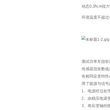
动态0.3N.m
环境温度不超过
测试功率车扭矩
传感器扭矩数值
有相同应变特性
用了能源与信号
1、电源经过处
2、由稳压电源
3、将应变轴的