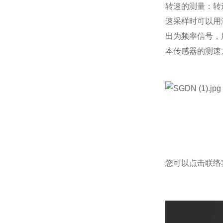
转速的测量：转
速采样时可以用
出为频率信号，
本传感器的测速
您可以点击
联络