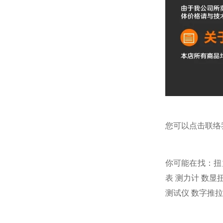
您可以点击
联络
你可能在找：
扭
表
测力计
数显
测试仪
数字推拉