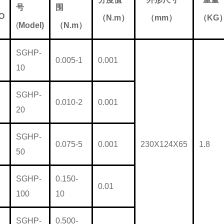
号
围
O
（
N.m
）
（
mm
）
（
KG
(
Model)
（
N.m
）
SGHP-
0.005-1
0.001
10
SGHP-
0.010-2
0.001
20
SGHP-
0.075-5
0.001
230X124X65
1.8
50
SGHP-
0.150-
0.01
100
10
SGHP-
0.500-