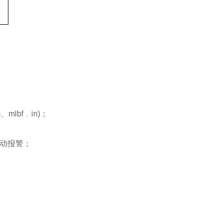
m
、
mlbf
﹒
in)
；
自动报警；