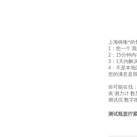
上海铸衡*的
1：您一个 
2：15分钟
3：1天内解
4：不是本地
您的满意是
你可能在找
表
测力计
数
测试仪
数字
测试瓶盖拧紧