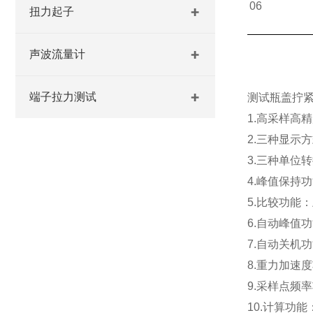
06
扭力起子
声波流量计
端子拉力测试
测试瓶盖拧
1.
高采样高精
2
.三种显示
3.
三种单位转
4.峰值保持
5.比较功能
6.
自动峰值功
7.自动关机
8.重力加速
9.采样点频
10.计算功