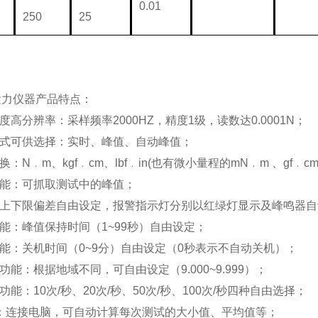
0.01
250
25
紧力仪器产品特点：
度高分辨率：采样频率
2000HZ
，精度
1
级，读数达
0.0001N
；
方式可供选择：实时、峰值、自动峰值；
换：
N
﹒
m
、
kgf
﹒
cm
、
lbf
﹒
in(
也有微小量程的
mN
﹒
m
、
gf
﹒
c
功能：可抓取测试中的峰值；
：上下限偏差自由设定，报警指示灯分别以红绿灯显示及峰鸣器
能：峰值保持时间（
1~99
秒）自由设定；
功能：关机时间（
0~9
分）自由设定（
0
秒表示不自动关机）；
度功能：根据地域不同，可自由设定（
9.000~9.999
）；
率功能：
10
次
/
秒、
20
次
/
秒、
50
次
/
秒、
100
次
/
秒四种自由选择；
能：连接电脑，可自动计算每次测试的大小值、平均值等；