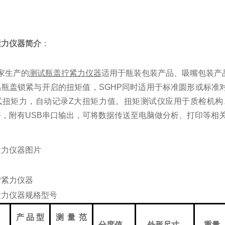
紧力仪器简介
：
家生产的
测试瓶盖拧紧力仪器
适用于瓶装包装产品、吸嘴包装产
品瓶盖锁紧与开启的扭矩值，
SGHP
同时
适用于标准圆形或标准
试扭矩力，自动记录
Z
大扭矩力值。扭矩测试仪应用于质检机构
好，
附有
USB
串口输出，可将数据传送至电脑做分析、打印等相
紧力仪器
图片
紧力仪器
规格型号
产品型
测量范
分度值
外形尺寸
重量