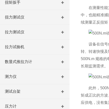
扭矩扳手
在测量性能
中，也能精准捕
扭力测试仪
续测量正反扭矩
拉力测试仪
设备在信号
拉力试验机
转、转速快慢及
500N.m 
数显式推拉力计
长期监测需求。
测力仪
此外，50
测试台架
矩成正比的方波
应供电，没有集
压力计