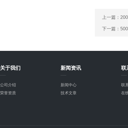
上一篇：
2
下一篇：
50
关于我们
新闻资讯
联
公司介绍
新闻中心
联
荣誉资质
技术文章
在