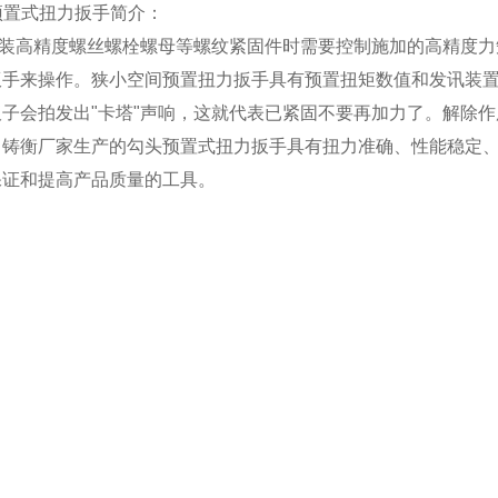
头预置式扭力扳手简介：
装高精度螺丝螺栓螺母等螺纹紧固件时需要控制施加的高精度力
扳手
来操作。狭小空间预置扭力扳手具有预置扭矩数值和发讯装置
子会拍发出"卡塔"声响，这就代表已紧固不要再加力了。解除
。铸衡厂家生产的
勾头预置式扭力扳手
具有扭力准确、性能稳定
保证和提高产品质量的工具。