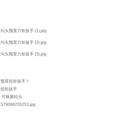
用预置扭矩扳手？
手
可换棘轮头