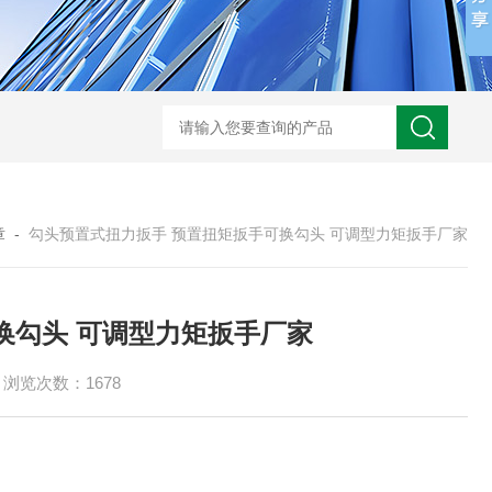
章
-
勾头预置式扭力扳手 预置扭矩扳手可换勾头 可调型力矩扳手厂家
换勾头 可调型力矩扳手厂家
浏览次数：1678