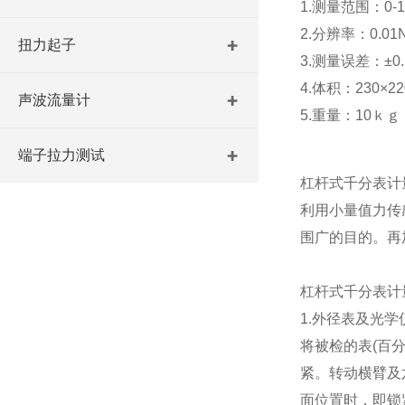
1.测量范围：
0-
2.分辨率：
0.01
扭力起子
3.测量误差：±
0
4.体积：
230
×
22
声波流量计
5.重量：
10
ｋｇ
端子拉力测试
杠杆式千分表计
利用小量值力传
围广的目的。再
杠杆式千分表计
1.外径表及光
将被检的表(百
紧。转动横臂及
面位置时，即锁