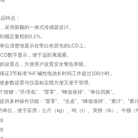
产品特点：
构，采用新颖的一体式传感器设计。
达到额定量程的
0.1%
。
和单位清楚地显示在带白色背光的
LCD
上。
LCD
数字显示，便于远距离观看。
程的设置点，方便用户设置安全警告界限。
计保证
3
节标准“
AA
"碱性电池长时间工作超过
100
小时。
器使参数设置与仪器标定既方便又便于管理。
个按键：“开
/
关机"、“置零"、“峰值保持"、“单位切换"。
提供多种操作功能：“置零"、 “去皮"、“峰值保持"、“累计"、“累
用的单位，便于应用：公斤（
kg
）、吨（
t
）、英镑（
lb
）、牛顿（