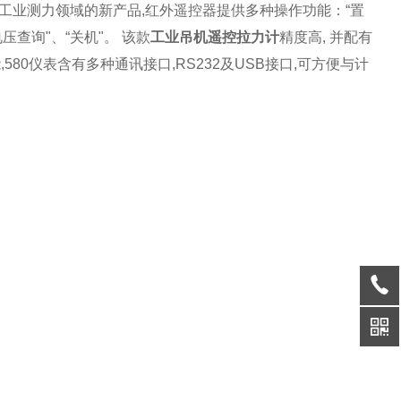
工业测力领域的新产品,
红外遥控器提供多种操作功能：“置
电压查询"、“关机"。
该款
工业吊机遥控拉力计
精度高, 并配有
580仪表含有多种通讯接口,RS232及USB接口,可方便与计