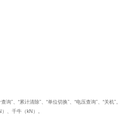
计查询"、“累计清除"、“单位切换"、“电压查询"、“关机"。
N
）、千牛（
kN
）。