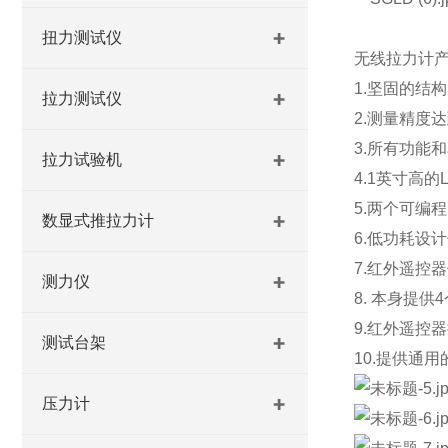
扭力测试仪
无线拉力计
1.坚固的结
拉力测试仪
2.测量精度
3.所有功能
拉力试验机
4.1英寸高的
5.两个可编
数显式推拉力计
6.低功耗设
7.红外遥控
测力仪
8. 本身提供
4
9.红外遥控器
测试台架
10.提供通
压力计