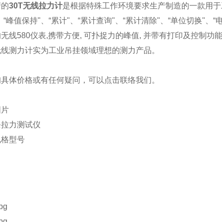
产的
30T无线拉力计
是根据
特殊工作环境
要求
生产制造的一款
用于
"、“峰值保持"、“累计"、“累计查询"、“累计清除"、“单位切换"、“
线580仪表,携带方便, 可扑捉力的峰值, 并带有打印及控制功能,
无线测力计实为工业吊挂领域理想的测力产品。
询具体价格或有任何疑问，可以点击
联络我们
。
图片
规格型号