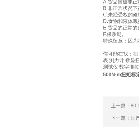
A.货品曾被非
B.非正常状况下
C.未经受权的
D.食物和液体
E.货品的正常的
F.保质期。
特殊留意：因为
你可能在找：
扭
表
测力计
数显
测试仪
数字推拉
500N·m扭矩
上一篇：
80
下一篇：
国