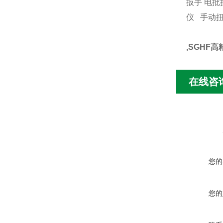
扳手 电批
仪 手动
,SGHF
在线咨
您的
您的