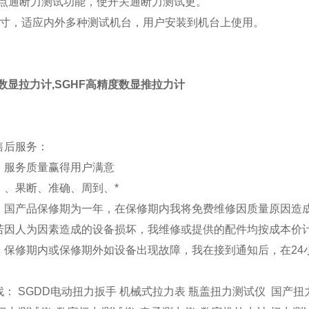
接点通断力测试功能，使开关通断力测试更。
尺寸，适应内外多种测试机台，用户安装到机台上使用。
0KG数显拉力计,SGHF高精度数显推拉力计
售后服务：
：服务质量赢得用户满意
：、果断、准确、周到、*
：国产品保修期为一年，在保修期内我将免费维修因质量原因造
若因人为因素造成的设备损坏，我维修或提供的配件均按成本价
：保修期内或保修期外如设备出现故障，我在接到通知后，在24
： SGDD电动扭力扳手 机械式拉力表 瓶盖扭力测试仪 国产扭