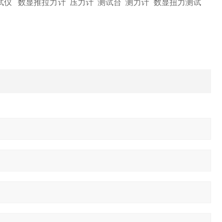
试仪 数显推拉力计 压力计 测试台 测力计 数显扭力测试