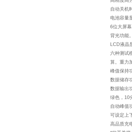
高精度高
自动关机
电池容量
6位大屏
背光功能
LCD液晶
六种测试
算。重力
峰值保持
数据储存功
数据输出
绿色，1
自动峰值
可设定上
高品质充