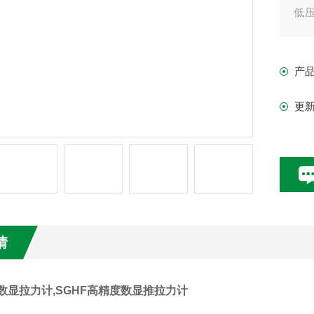
低
机
等
产
更
情
0KG数显拉力计,SGHF高精度数显推拉力计