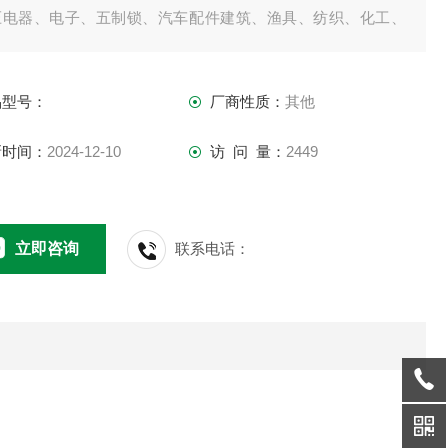
压电器、电子、五制锁、汽车配件建筑、渔具、纺织、化工、
械、IT等行业和科研机构作拉压负荷、插拔力测试、破坏性试验
。有需要高精度数显推拉力计的用户咨询！
品型号：
厂商性质：
其他
新时间：
2024-12-10
访 问 量：
2449
立即咨询
联系电话：