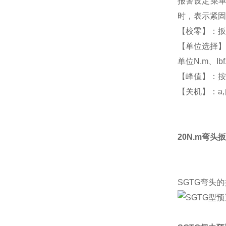
报警设定菜单,
时，表示紧固
【校零】：扳
【单位选择】：
单位N.m、Ibf.f
【峰值】：按
【关机】：a
20N.m弯头
SGTG弯头