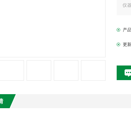
仪
器
要
产
更
情