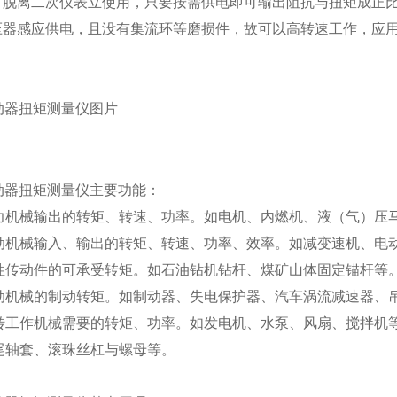
器可脱离二次仪表立使用，只要按需供电即可输出阻抗与扭矩成正
变压器感应供电，且没有集流环等磨损件，故可以高转速工作，应
动器扭矩测量仪图片
制动器扭矩测量仪主要功能：
力机械输出的转矩、转速、功率。如电机、内燃机、液（气）压
动机械输入、输出的转矩、转速、功率、效率。如减变速机、电
性传动件的可承受转矩。如石油钻机钻杆、煤矿山体固定锚杆等
动机械的制动转矩。如制动器、失电保护器、汽车涡流减速器、
转工作机械需要的转矩、功率。如发电机、水泵、风扇、搅拌机
尾轴套、滚珠丝杠与螺母等。