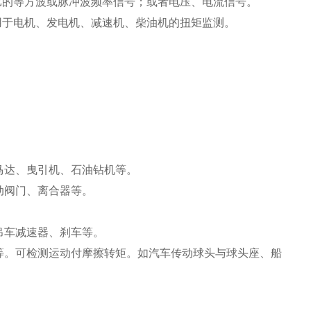
比的等方波或脉冲波频率信号；或者电压、电流信号。
用于电机、发电机、减速机、柴油机的扭矩监测。
马达、曳引机、石油钻机等。
动阀门、离合器等。
。
吊车减速器、刹车等。
等。可检测运动付摩擦转矩。如汽车传动球头与球头座、船