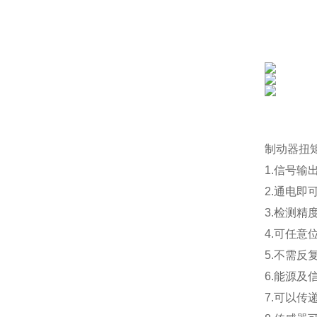
制动器扭
1.信号输
2.通电
3.检测精
4.可任意
5.不需
6.能源
7.可以