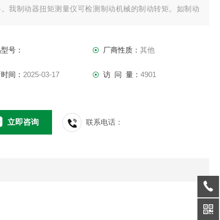
器。我制动器扭矩测量仪可检测制动机械的制动转矩。如制动
、失电保护器、汽车涡流减速器、吊车减速器、刹车等。有需
制动器扭矩测量仪的用户咨询！
品型号：
厂商性质：
其他
新时间：
2025-03-17
访 问 量：
4901
立即咨询
联系电话：