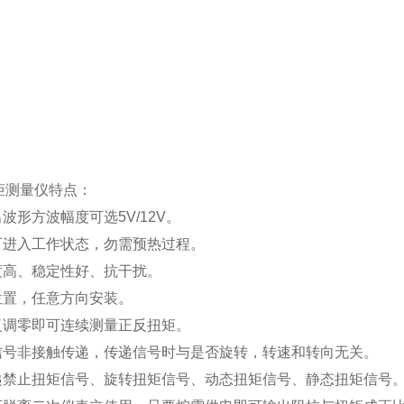
矩测量仪特点：
出波形方波幅度可选5V/12V。
即可进入工作状态，勿需预热过程。
度高、稳定性好、抗干扰。
位置，任意方向安装。
反复调零即可连续测量正反扭矩。
及信号非接触传递，传递信号时与是否旋转，转速和转向无关。
传递禁止扭矩信号、旋转扭矩信号、动态扭矩信号、静态扭矩信号