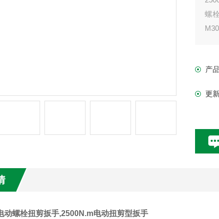
螺
M
艺
产
更
情
30电动螺栓扭剪扳手,2500N.m电动扭剪型扳手