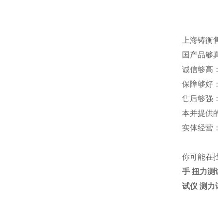
上海铸衡
国产品够
诚信够高
保障够好
售后够强
本并提供
实体经营
你可能在
手 扭力测
试仪 测力