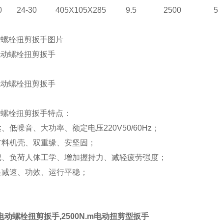
0
24-30
405X105X285
9.5
2500
5
动螺栓扭剪扳手图片
动螺栓扭剪扳手特点：
达、低噪音、大功率、额定电压220V50/60Hz；
程材料机壳、双重缘、安坚固；
握把、负荷人体工学、增加握持力、减轻疲劳强度；
星减速、功效、运行平稳；
30电动螺栓扭剪扳手,2500N.m电动扭剪型扳手