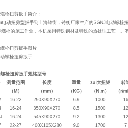
动螺栓扭剪扳手简介：
N.m电动扭剪型扳手到上海铸衡，铸衡厂家生产的SGNJ电动螺栓
型螺栓的施工作业，
本机采用特殊钢材及特殊的热处理工艺
，。
动螺栓扭剪扳手图片
动螺栓扭剪扳手规格型号
号
测量范围
长度
重量
zui大扭矩
转
（M）
（mm）
（KG）
（N.m）
（r/m
2
16-22
290X90X270
6.9
1000
1
4
16-24
350X90X270
8.5
1500
1
J
16-24
545X90X270
9.2
1300
1
7
22-27
400X105X280
9.0
1700
7