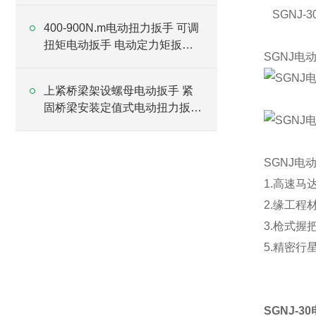
SGNJ-3
400-900N.m电动扭力扳手 可调
扭矩电动扳手 电动定力矩扳手
SGNJ电
厂家
上紧桥梁架设螺母电动扳手 紧
固桥梁安装定值式电动扭力扳手
厂家
SGNJ电
1.高速马
2.缘工
3.枪式
5.精密行
SGNJ-