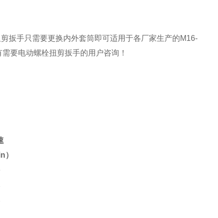
扭剪扳
手只需要更换内外套筒即可适用于各厂家生产的M16-
有需要电动螺栓扭剪扳手的用户咨询！
速
in）
6
2
2