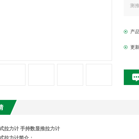
测
有
线
产
过
更
适
情
钩式拉力计 手持数显推拉力计
钩式拉力计
简介：