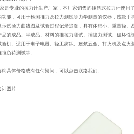
家
是专业的
拉力计
生产厂家，本厂家销售
的
挂钩式拉力计
使用
的功能，
可
用于
检测
推力及拉力测试
等
力学测量
的
仪器
，
该款
手
显示试验力曲线图及试验过程记录追溯，具有体积小、重量轻、
产品的成品、半成品、材料的推拉力测试、插拔力测试、破坏性
试验机。
适用于电子电器、轻工纺织、建筑五金、打火机及点火
推拉负荷测试等。
咨询具体价格或有任何疑问，可以点击
联络我们
。
力计
图片