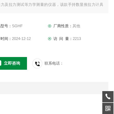
推力及拉力测试等力学测量的仪器，该款手持数显推拉力计具
数字显示分辨率高，使用方便，可连接电脑同步显示试验力曲
图及试验过程记录追溯，具有体积小、重量轻、易携带、测试
品型号：
SGHF
厂商性质：
其他
程可监控 可追朔、高精度等特点。
新时间：
2024-12-12
访 问 量：
2213
用于产品的
立即咨询
联系电话：