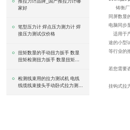
推拉力计品牌_国产推拉力计哪
铸衡厂
家好
同屏数显
电脑同步
笔型压力计 焊点压力测力计 焊
接压力测试仪价格
适用于
途的小型
等行业的
扭矩数显的手动扭力扳手 数显
扭矩检测扭力扳手 数显扭矩扳
手
若您需要
检测线束用的拉力测试机 电线
线缆线束接头手动卧式拉力测试
挂钩式拉
台厂家