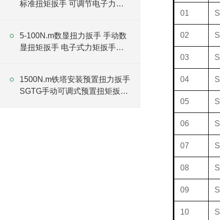
标准扭矩扳手 可调节电子力矩
01
S
扳手厂家
02
S
5-100N.m数显扭力扳手 手动数
显扭矩扳手 电子式力矩扳手厂
03
S
家
1500N.m铁塔安装预置扭力扳手
04
S
SGTG手动可调式预置扭矩扳手
05
S
厂家
06
S
07
S
08
S
09
S
10
S