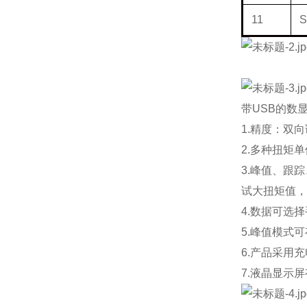
11
S
带USB的数
1.精度：双向
2.多种扭矩
3.峰值、跟
试大扭矩值，
4.数据可选
5.峰值模式
6.产品采用
7.液晶显示