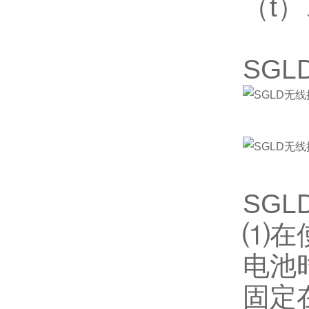
（t
SG
SG
⑴在
电池
固定