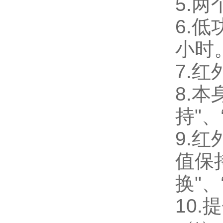
5.
6.
小时
7.
8.本
持"、
9.
值保持
换"、
10