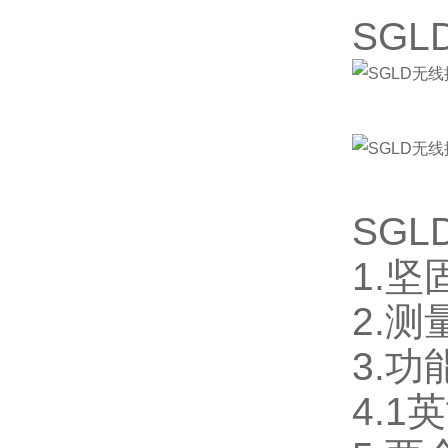
SGLD-100
SG
SGLD-200
SG
1.
2.
3.
4.