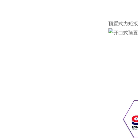
预置式力矩扳