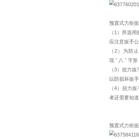
预置式力矩扳
（
1
）所选用
应注意扳手公
（
2
）为防止
现
"
八
"
字形
（
3
）扭力扳
以防损坏扳手
（
4
）扭力扳
者还需要知道
预置式力矩扳