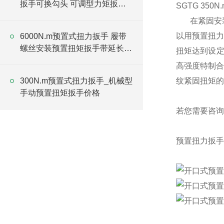
扳手可换勾头 可调型力矩扳手
SGTG 35
厂家
在紧固安
以用
预置扭
6000N.m预置式扭力扳手 履带
螺丝安装预置扭矩扳手带延长杆
扭矩达到设定
厂家
高强度特制
300N.m预置式扭力扳手_机械型
纹紧固扭矩的
手动预置扭矩扳手价格
若您需要咨询
预置扭力扳手