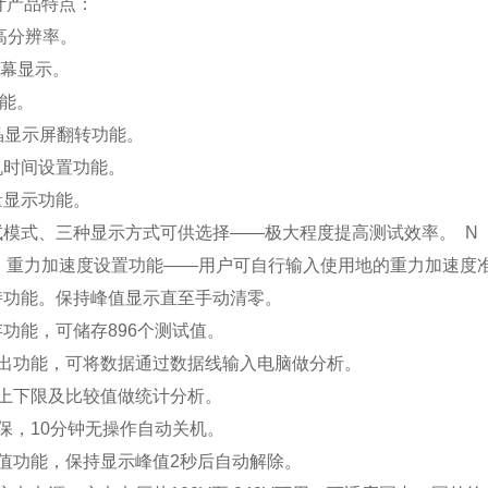
计
产品特点：
度高分辨率。
大屏幕显示。
功能。
液晶显示屏翻转功能。
机时间设置功能。
量显示功能。
测试模式、三种显示方式可供选择——极大程度提高测试效率。
N
，重力加速度设置功能——用户可自行输入使用地的重力加速度
保持功能。保持峰值显示直至手动清零。
存功能，可储存
896
个测试值。
据输出功能，可将数据通过数据线输入电脑做分析。
定上下限及比较值做统计分析。
环保，
10
分钟无操作自动关机。
峰值功能，保持显示峰值
2
秒后自动解除。