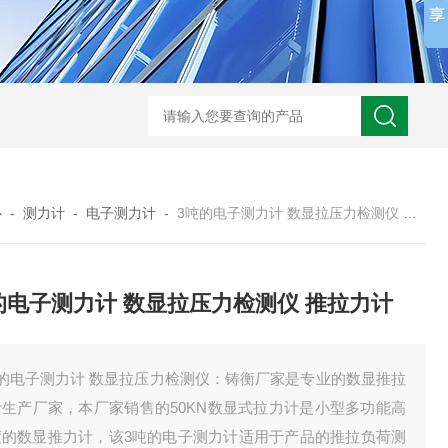
心
-
测力计
-
电子测力计
-
3吨的电子测力计 数显拉压力检测仪 推拉力计
的电子测力计 数显拉压力检测仪 推拉力计
吨的电子测力计 数显拉压力检测仪：铸衡厂家是专业的数显推拉
计生产厂家，本厂家销售的50KN数显式拉力计是小型多功能高
度的数显推力计，该3吨的电子测力计适用于产品的推拉负荷测