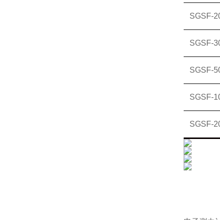
SGSF-2
SGSF-3
SGSF-5
SGSF-1
SGSF-2