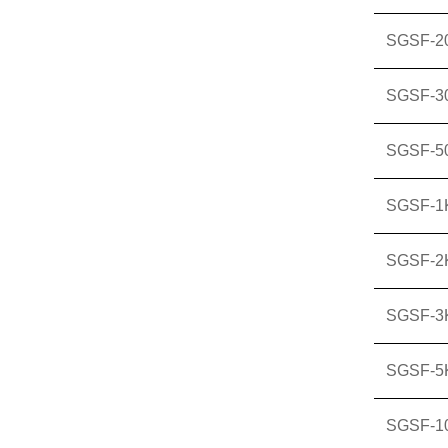
SGSF-2
SGSF-3
SGSF-5
SGSF-1
SGSF-2
SGSF-3
SGSF-5
SGSF-1