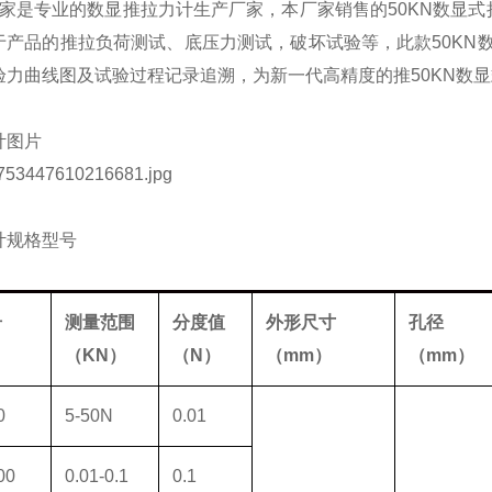
家
是专业的
数显推拉力计
生产厂家，本厂家销售
的
50KN
数显式
于产品的推拉负荷测试、底压力测试，破坏试验等，此款
50KN
验力曲线图及试验过程记录追溯，为新一代高精度的推
50KN
数显
计图片
计
规格型号
号
测量范围
分度值
外形尺寸
孔径
（
KN
）
（
N
）
（
mm
）
（
mm
）
0
5-50N
0.01
00
0.01-0.1
0.1