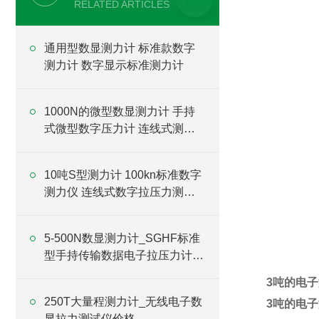
RELATED ARTICLES
通用型数显测力计 标准款数字
测力计 数字显示标准测力计
1000N的微型数显测力计 手持
式微型数字压力计 连线式测力
仪厂家
10吨S型测力计 100kn标准数字
测力仪 连线式数字拉压力测试
仪价格
5-500N数显测力计_SGHF标准
型手持传输数据电子拉压力计厂
家
3吨的电子
250T大量程测力计_无线电子数
3吨的电
显拉力测试仪价格