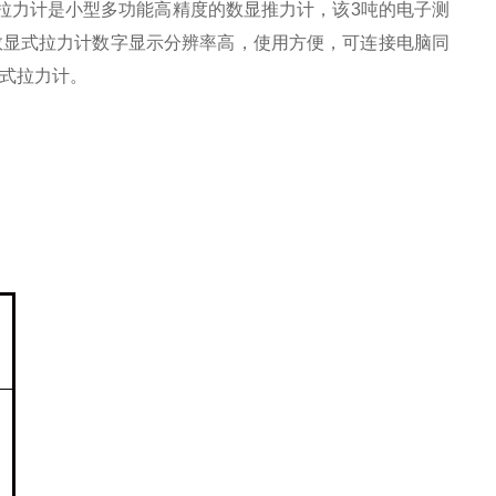
拉力计
是小型多功能高精度的
数显推力计
，该
3吨的电子测
数显式拉力计
数字显示分辨率高，使用方便，可连接电脑同
式拉力计
。