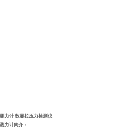
测力计 数显拉压力检测仪
子测力计
简介：