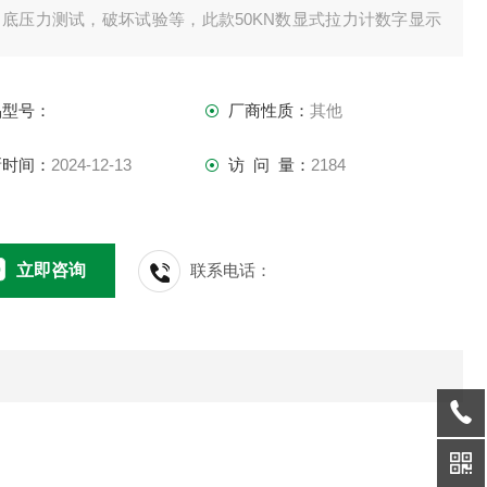
、底压力测试，破坏试验等，此款50KN数显式拉力计数字显示
辨率高，使用方便，可连接电脑同步显示试验力曲线图及试验
记录追溯，为新一代高精度的推50KN数显式拉力计。
品型号：
厂商性质：
其他
新时间：
2024-12-13
访 问 量：
2184
立即咨询
联系电话：