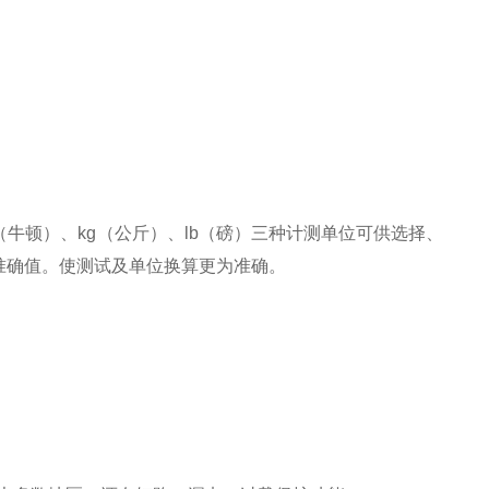
（牛顿）、
kg
（公斤）、
lb
（磅）三种计测单位可供选择、
准确值。使测试及单位换算更为准确。