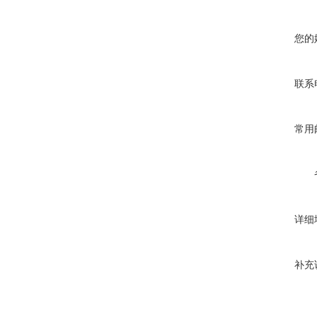
您的
联系
常用
详细
补充