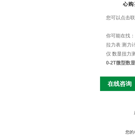
您可以点击
联
你可能在找
拉力表
测力
仪
数显扭力
0-2T微型
在线咨询
您的