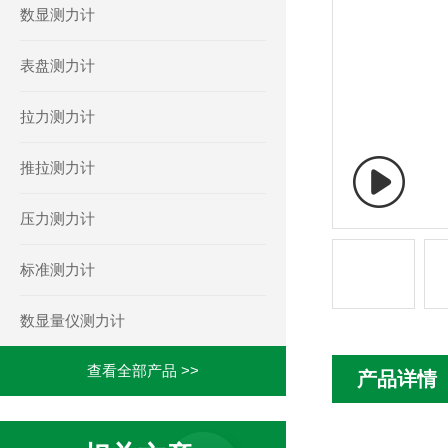
数显测力计
表盘测力计
拉力测力计
推拉测力计
压力测力计
标准测力计
数显量仪测力计
查看全部产品 >>
产品详情