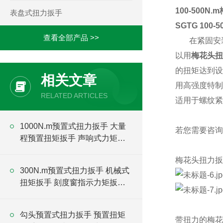
100-500
表盘式扭力扳手
SGTG
100-
查看全部产品 >>
在紧固安
以用
梅花头扭
的扭矩达到设
相关文章
用高强度特制
RELATED ARTICLES
适用于螺纹紧
1000N.m预置式扭力扳手 大量
若您需要咨询
程预置扭矩扳手 声响式力矩扳
手厂家
梅花头扭力扳
300N.m预置式扭力扳手 机械式
扭矩扳手 刻度窗指示力矩扳手
厂家
勾头预置式扭力扳手 预置扭矩
带扭力的梅花