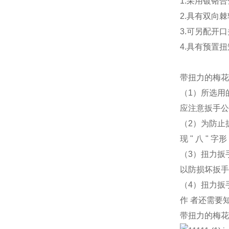
1.
采用镀铬合
2.具有双向
3.
可另配开口
4.
具有预置扭
带扭力的梅花
（
1
）所选用
应注意扳手公
（
2
）为防止
现
"
八
"
字形
（
3
）扭力扳
以防损坏扳手
（
4
）扭力扳
作
者还需要
带扭力的梅