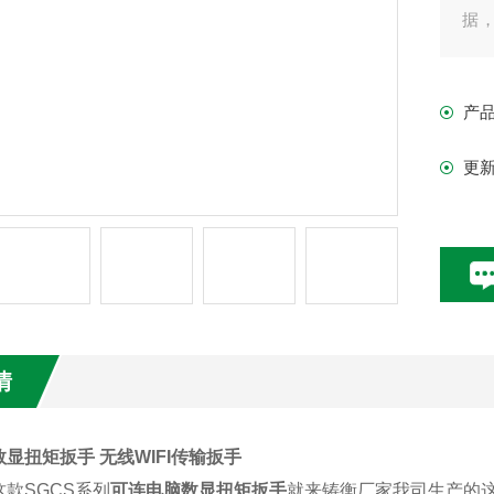
据
据
过
产
更
情
显扭矩扳手 无线WIFI传输扳手
款SGCS系列
可连电脑数显扭矩扳手
就来铸衡厂家我司生产的