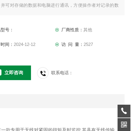
，并可对存储的数据和电脑进行通讯，方便操作者对记录的数
进行查看、处理、分析、备份、打印，对紧固件的预紧和测量
程进行了控制。
品型号：
厂商性质：
其他
新时间：
2024-12-12
访 问 量：
2527
立即咨询
联系电话：
这一款专用于
无线对紧固的扭矩及时监控,
其
具有无线传输,