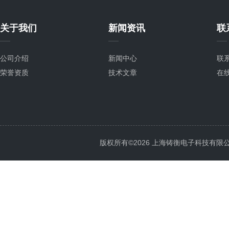
关于我们
新闻资讯
联
公司介绍
新闻中心
联
荣誉资质
技术文章
在
版权所有©2026 上海铸衡电子科技有限公司 Al