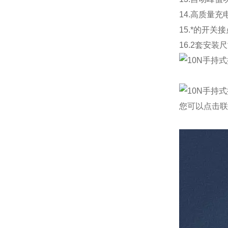
14.高质量
15.*的开
16.2套安
您可以点击
联