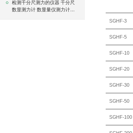
检测千分尺测力的仪器 千分尺
数显测力计 数显量仪测力计厂
家
SGHF-3
SGHF-5
SGHF-10
SGHF-20
SGHF-30
SGHF-50
SGHF-100