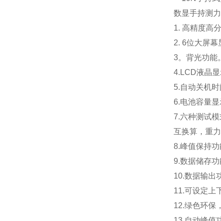
数显手持测力
1. 高精度高
2. 6位大屏
3。背光功能
4.LCD液晶
5.自动关机
6.电池容量
7.六种测试
互换算，重力
8.峰值保持
9.数据储存
10.数据输
11.可设定
12.绿色环保
13.自动峰