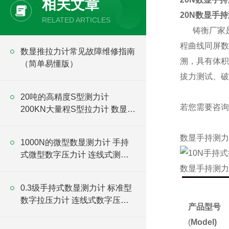
相关文章
20N数显手
RELATED ARTICLES
铸衡厂家
程曲线同屏数
数显推拉力计常见故障维修指南
溯，具有体积
（简单易懂版）
拔力测试、破
20吨的高精度S型测力计
若您需要咨询
200KN大量程S型拉力计 数显S
型测力计
数显手持测力
1000N的微型数显测力计 手持
式微型数字压力计 连线式测力
仪厂家
数显手持测力
0.3级手持式数显测力计 标准型
数字拉压力计 连线式数字压力
产品型号
计厂家
(
Model)