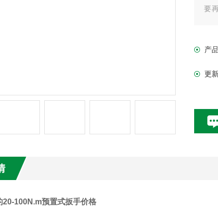
要
高
10
产
等
更
情
20-100N.m预置式扳手价格