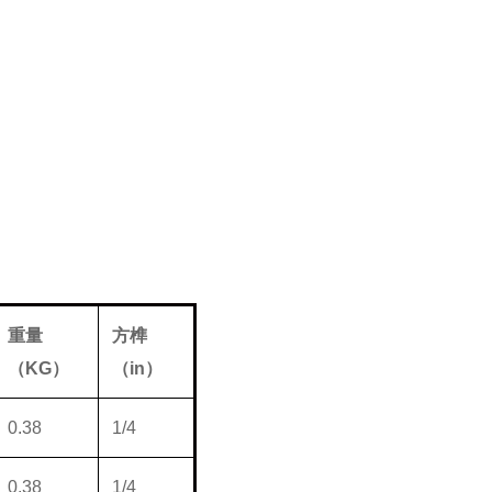
重量
方榫
（
KG
）
（
in
）
0.38
1/4
0.38
1/4