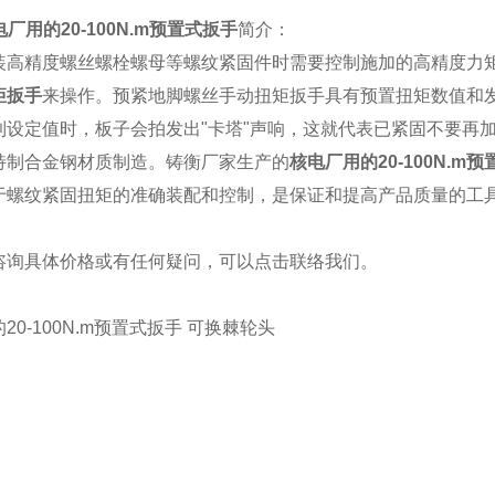
厂用的20-100N.m预置式扳手
简介：
装高精度螺丝螺栓螺母等螺纹紧固件时需要控制施加的高精度力
矩扳手
来操作。预紧地脚螺丝手动扭矩扳手具有预置扭矩数值和
到设定值时，板子会拍发出"卡塔"声响，这就代表已紧固不要再加
特制合金钢材质制造。铸衡厂家生产的
核电厂用的20-100N.m
于螺纹紧固扭矩的准确装配和控制，是保证和提高产品质量的工
咨询具体价格或有任何疑问，可以点击
联络我们
。
20-100N.m预置式扳手 可换棘轮头