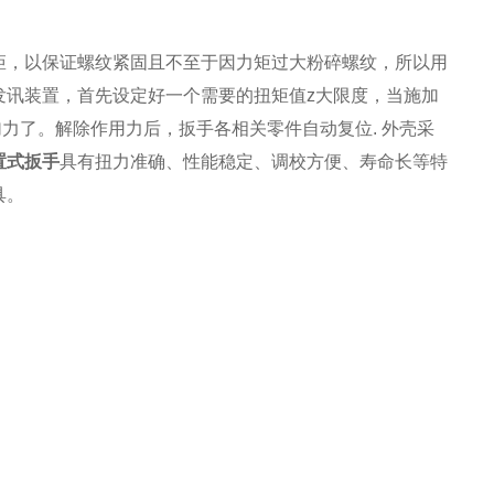
矩，以保证螺纹紧固且不至于因力矩过大粉碎螺纹，所以用
发讯装置，首先设定好一个需要的扭矩值z大限度，当施加
力了。解除作用力后，扳手各相关零件自动复位. 外壳采
预置式扳手
具有扭力准确、性能稳定、调校方便、寿命长等特
具。