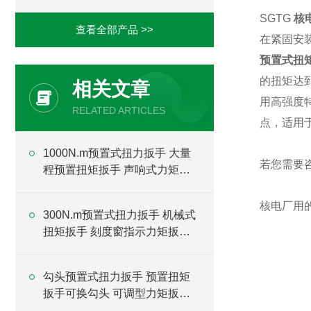
SGTG
核电
查看全部产品 >>
在紧固安
预置式扭
的扭矩达
相关文章
用高强度
RELATED ARTICLES
点，适用
1000N.m预置式扭力扳手 大量
若您需要
程预置扭矩扳手 声响式力矩扳
手厂家
核电厂用的
300N.m预置式扭力扳手 机械式
扭矩扳手 刻度窗指示力矩扳手
厂家
勾头预置式扭力扳手 预置扭矩
扳手可换勾头 可调型力矩扳手
厂家