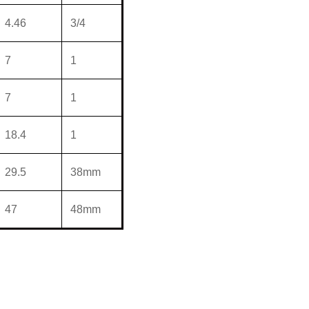
4.46
3/4
7
1
7
1
18.4
1
29.5
38mm
47
48mm