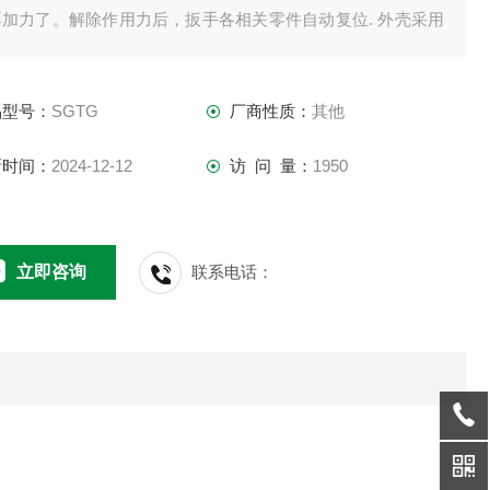
再加力了。解除作用力后，扳手各相关零件自动复位. 外壳采用
强度特制合金钢材质制造。铸衡厂家生产的核电厂用的20-
0N.m预置式扳手具有扭力准确、性能稳定、调校方便、寿命长
品型号：
SGTG
厂商性质：
其他
特点，适用于螺纹紧固
新时间：
2024-12-12
访 问 量：
1950
立即咨询
联系电话：