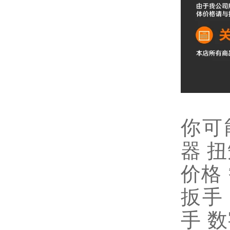
你可
器
扭
价格
扳手
手
数