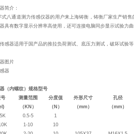
感器简介：
字式八通道测力传感仪器的用户来上海铸衡，铸衡厂家生产销售
感器具有数字显示分辨率高使用，还可连接电脑同步显示试验力
道传感器适用于国产品的推拉负荷测试、底压力测试，破坏试验等
感器图片
感器（内螺纹）规格型号
型号
测量范围
分度值
外形尺寸
孔径
l)
（KN）
（N）
（mm）
（mm）
-5K
0.5-5
1
10K
1-10
10
20K
2-20
10
105X37
M16X1.5