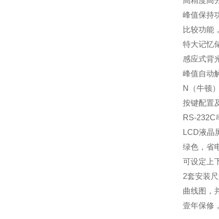
高精度高分
峰值保持
比较功能
特大记忆
感应式背
峰值自动
N（牛顿）
按键配置
RS-23
LCD液
绿色，省电
可设定上
2套安装
曲线图，
壹年保修