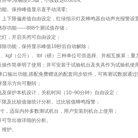
辨率,准确度0.5级，小读数达0.001N;
功能。保持峰值显示直手动清零;
，上下限偏差值自由设定，红绿指示灯及蜂鸣器自动声光报警设
储存功能——888个测试值存储；
光灯，开启关闭可自由设定；
解除功能，保持显示峰值19秒后自动解除；
、kgf（公斤）、lbf（磅）三种单位可供选择、并相互换算；
及操作简单明了使用；并可安装于试验机台及夹具作为试验机使
2C串口输出功能,搭配免费赠送的配套同步软件，可将测试数据通
晶屏显示方向可翻转；
及保护本机设计，关机时间（10~90分钟）自由设定；
下限及比较值做统计分析。过比较值蜂鸣报警；
尺寸，适应内外多数测试机台，用户安装到机台上使用；
并可导出做详细的分析。
，维护。