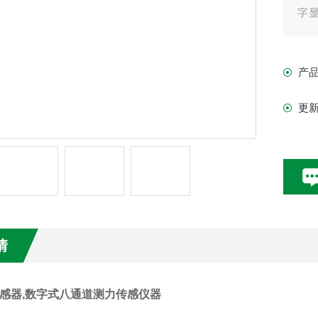
字
验
产
更
情
传感器,数字式八通道测力传感仪器