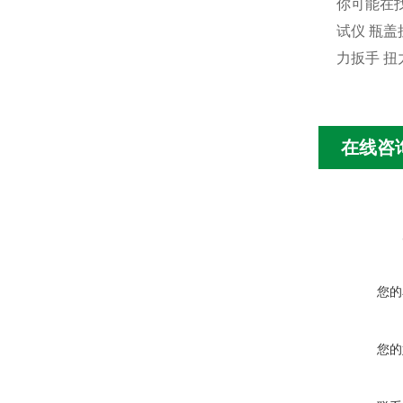
你可能在找
试仪 瓶盖
力扳手 扭
在线咨
您的
您的