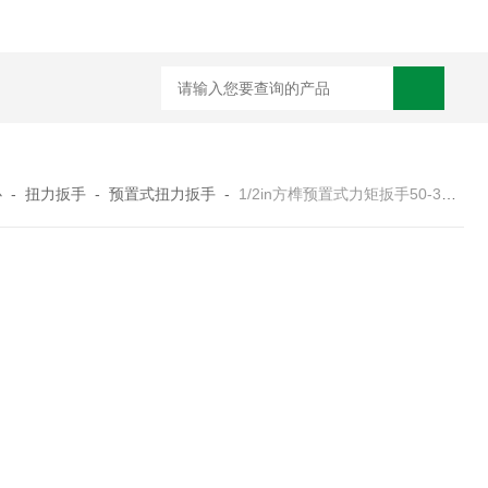
心
-
扭力扳手
-
预置式扭力扳手
-
1/2in方榫预置式力矩扳手50-300n.m价格