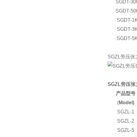
SGDT-30
SGDT-50
SGDT-1
SGDT-3
SGDT-5
SGZL旁压
SGZL旁压
产品型号
(
Model)
SGZL-1
SGZL-2
SGZL-5