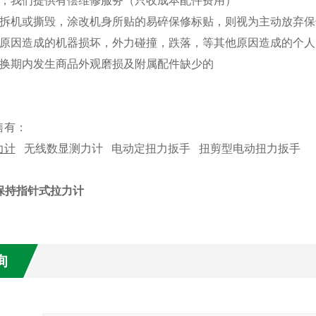
，我们提供有偿维修服务（只收成本配件费用）
拆机或撕毁，涂改机身所贴的易碎保修标贴，则视为主动放弃保
原因造成的机器损坏，外力碰撞，跌落，等其他原因造成的个人
换期内发生商品外观磨损及附属配件缺少的
售有：
力计
无线数显测力计
电动定扭力扳手
扭剪型电动扭力扳手
保持指针式拉力计
询