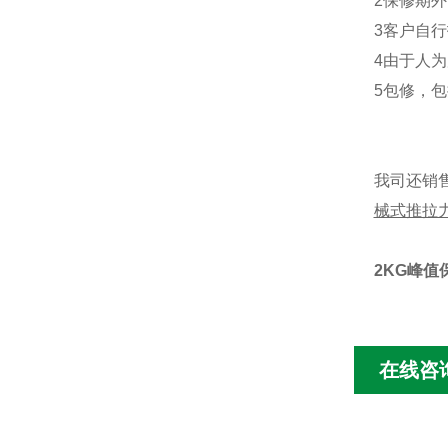
2
保修期外
3
客户自行
4
由于人为
5
包修，包
我司还销
械式推拉
2KG峰值
在线咨