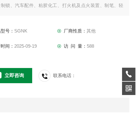
金制锁、汽车配件、粘胶化工、打火机及点火装置、制笔、轻
、建筑、纺织、机械等行业和科研机构作拉压负荷、插拔力、
坏性试验测试等，是老式测力计的替代产品。
品型号：
SGNK
厂商性质：
其他
新时间：
2025-09-19
访 问 量：
588
立即咨询
联系电话：