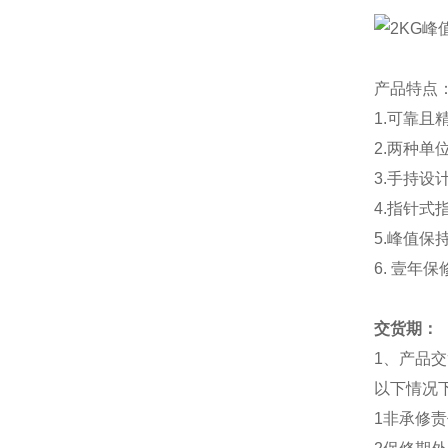
产品特点
1.可靠
2.两种
3.手持
4.指针
5.峰值
6. 壹年
交货期：
1
、产品交
以下情况
1
非承修责