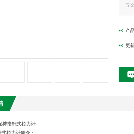
五
工
破
产
更
情
保持指针式拉力计
针式拉力计简介：