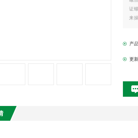
证
来
首
时
产
除作
更
情