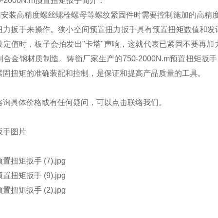
50-2000N.m预置扭矩扳手简介：
固安装高精度螺丝螺栓螺母等螺纹紧固件时需要控制施加的高精
扭力扳手
来操作。狭小空间预置扭力扳手具有预置扭矩数值和发
设定值时，板子会拍发出"卡塔"声响，这就代表已紧固不要再
制合金钢材质制造。铸衡厂家生产的
750-2000N.m预置扭矩扳手
紧固扭矩的准确装配和控制，是保证和提高产品质量的工具。
咨询具体价格或有任何疑问，可以点击
联络我们
。
扳手图片