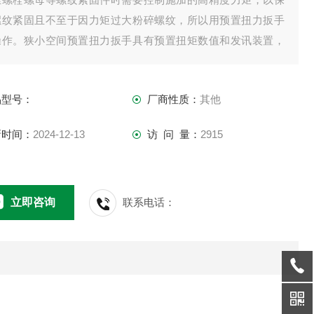
螺纹紧固且不至于因力矩过大粉碎螺纹，所以用预置扭力扳手
操作。狭小空间预置扭力扳手具有预置扭矩数值和发讯装置，
先设定好一个需要的扭矩值z大限度，当施加的扭矩达到设定值
，板子会拍发出“卡塔“声响，这就代表已紧固不要再加力了。解
品型号：
厂商性质：
其他
用力后，扳手各相关零件自动复位. 外壳采用
新时间：
2024-12-13
访 问 量：
2915
立即咨询
联系电话：