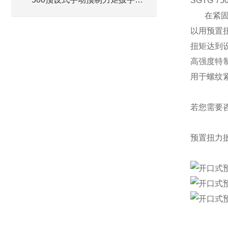
SGTG 7
格
在紧
以用
预置
扭矩达到
高强度特
用于螺纹
若您需要
预置扭力