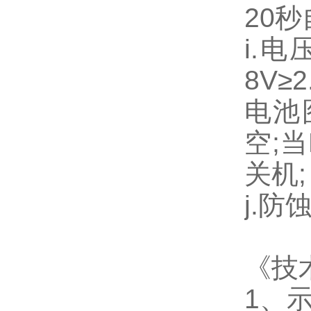
20
秒
i.
电
8V
≥
2
电池
空
;
当
关机
;
j.
防
《技
1
、