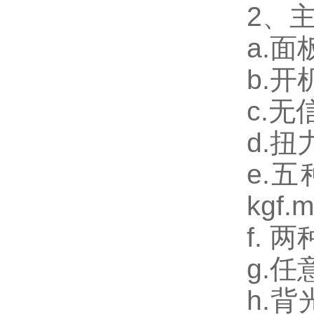
2
、
a.
面
b.
开
c.
无
d.
扭
e.
五
kgf.m
f.
两
g.
任
h.
背