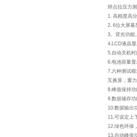
焊点拉压力测
1. 高精度高
2. 6位大屏
3。背光功能
4.LCD液晶
5.自动关机
6.电池容量
7.六种测试
互换算，重力
8.峰值保持
9.数据储存
10.数据输
11.可设定
12.绿色环保
13
.
自动峰值