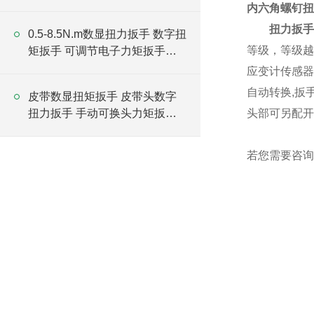
厂家
内六角螺钉扭
扭力扳
手
0.5-8.5N.m数显扭力扳手 数字扭
等级，等级越
矩扳手 可调节电子力矩扳手厂
家
应变计传感器
自动转换,扳
皮带数显扭矩扳手 皮带头数字
扭力扳手 手动可换头力矩扳手
头部可另配开
厂家
若您需要咨询