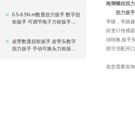
厂家
检测螺丝扭力
扭力扳
手
0.5-8.5N.m数显扭力扳手 数字扭
等级，等级越
矩扳手 可调节电子力矩扳手厂
家
应变计传感器
动转换,扳手
皮带数显扭矩扳手 皮带头数字
扭力扳手 手动可换头力矩扳手
部可另配开口
厂家
若您需要咨询