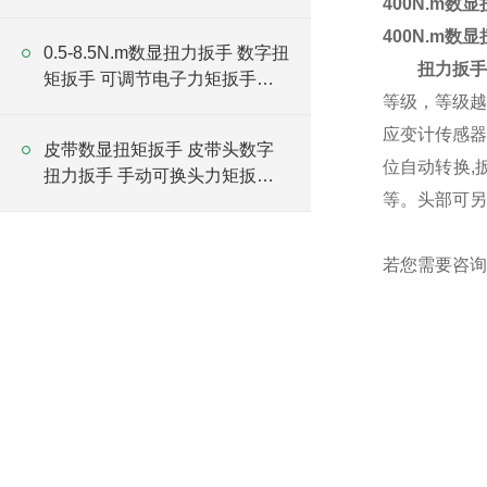
400N.m数
厂家
400N.m数
0.5-8.5N.m数显扭力扳手 数字扭
扭力扳
手
矩扳手 可调节电子力矩扳手厂
等级，等级越
家
应变计传感器
皮带数显扭矩扳手 皮带头数字
位自动转换,
扭力扳手 手动可换头力矩扳手
等。
头部可另
厂家
若您需要咨询