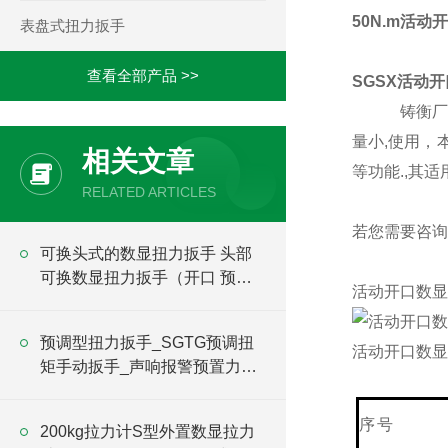
50N.m活
表盘式扭力扳手
查看全部产品 >>
SGSX
活动开
铸衡厂
量小,使用
，
相关文章
等功能.
,其
RELATED ARTICLES
若您需要咨询
可换头式的数显扭力扳手 头部
可换数显扭力扳手（开口 预置
活动开口数显
梅花）
预调型扭力扳手_SGTG预调扭
活动开口数显
矩手动扳手_声响报警预置力矩
扳手价格
序
​200kg拉力计S型外置数显拉力