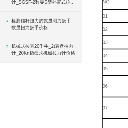
NO
计_SGSF-2数显S型外置式拉力
计
01
检测锚杆扭力的数显测力扳手_
数显扭力扳手价格
02
03
机械式拉表20千牛_2t表盘拉力
计_20Kn指盘式机械拉力计价格
04
05
06
07