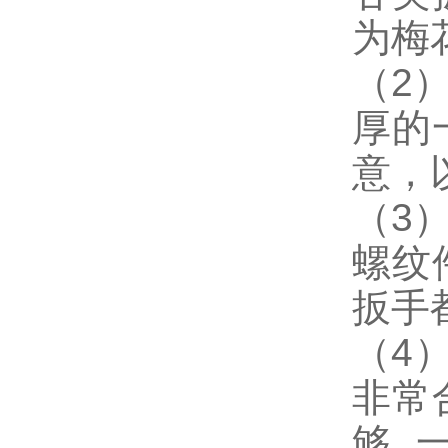
为梅
（2
厚的
意，
（3
螺纹
扳手
（4
非常
够,