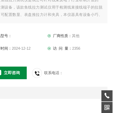
检测设备，该款鱼线拉力测试仪用于检测线束接线端子的拉脱
。可配置数显、表盘推拉力计和夹具，本仪器具有设备小巧、
作准确、测量精度高、试件装夹方便、操作简单等特点，是线
生产厂家确保产品质量的理想设备。本款SGWS鱼线拉力测试
品型号：
厂商性质：
其他
时可根据GB、ISO、JIS、ASTM、DIN及用户
新时间：
2024-12-12
访 问 量：
2356
立即咨询
联系电话：