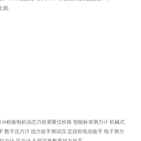
上面。
1KN.m检验电机动态力矩测量仪价格
智能标准测力计
机械式
手
数字压力计
扭力扳手测试仪
定扭矩电动扳手
电子测力
拉力计
压力计
头部可换数显扭力扳手