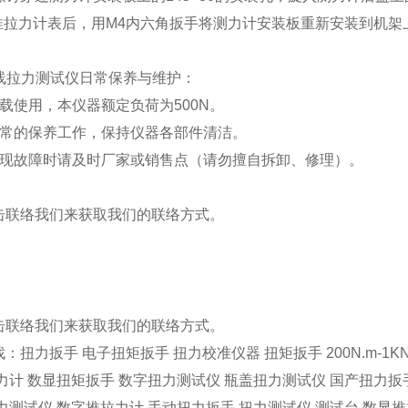
好推拉力计表后，用M4内六角扳手将测力计安装板重新安装到机架
鱼线拉力测试仪日常保养与维护：
载使用，本仪器额定负荷为500N。
日常的保养工作，保持仪器各部件清洁。
出现故障时请及时厂家或销售点（请勿擅自拆卸、修理）。
击
联络我们
来获取我们的
联络方式
。
击
联络我们
来获取我们的
联络方式
。
找：
扭力扳手
电子扭矩扳手
扭力校准仪器
扭矩扳手
200N.m-
力计
数显扭矩扳手
数字扭力测试仪
瓶盖扭力测试仪
国产扭力扳
力测试仪
数字推拉力计
手动扭力扳手
扭力测试仪
测试台
数显推