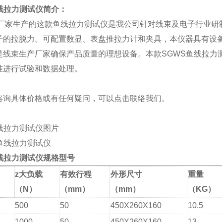
鱼线拉力测试仪简介：
厂家生产的这款
鱼线拉力测试仪
是我公司针对线束及电子行业研
子的拉脱力。可配置数显、表盘推拉力计和夹具，本仪器具有设
是线束生产厂家确保产品质量的理想设备。
本款SGWS鱼线拉力测
准进行试验和数据处理。
咨询具体价格或有任何疑问，可以点击
联络我们
。
线拉力测试仪图片
线拉力测试仪
规格型号
z大负载
有效行程
外形尺寸
重量
（N）
（mm）
（mm）
（KG）
500
50
450X260X160
10.5
1000
50
450X260X160
13