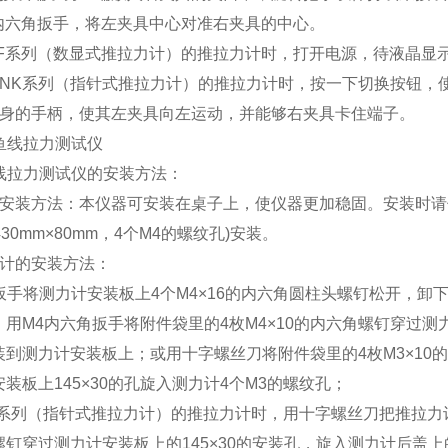
4内六角扳手，将左夹具中心对准右夹具的中心。
HF系列（数显式推拉力计）的推拉力计时，打开电源，待液晶显
装NK系列（指针式推拉力计）的推拉力计时，按一下切换按钮，
机身的手柄，使其左夹具向左运动，并能够右夹具卡住端子。
鱼线拉力测试仪的安装方法：
的安装方法：本仪器可安装在桌子上，使仪器更加稳固。安装时
430mm×80mm，4个M4的螺纹孔)安装。
力计的安装方法：
4扳手将测力计安装板上4个M4×16的内六角圆柱头螺钉松开，卸
用M4内六角扳手将附件袋里的4枚M4×10的内六角螺钉穿过测力
装到测力计安装板上；或用十字螺丝刀将附件袋里的4枚M3×10
装板上145×30的孔旋入测力计4个M3的螺纹孔；
K系列（指针式推拉力计）的推拉力计时，用十字螺丝刀把推拉力计后
钉穿过测力计安装板上的145×30的安装孔，旋入测力计后盖上的