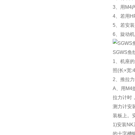
3、用M
4、若用
5、若安
6、旋动
SGWS
1、机座
照(长×宽:
2、推拉
A、用M
拉力计时，
测力计安
装板上。安
1)安装N
的十字槽螺