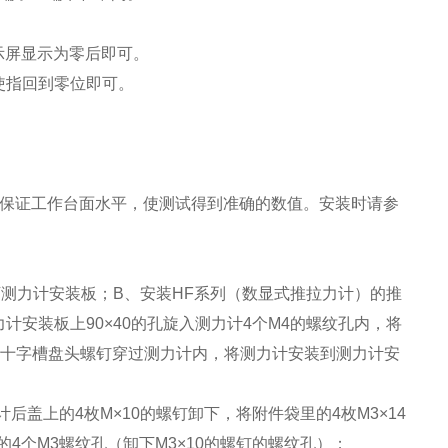
示屏显示为零后即可。
使指回到零位即可。
请保证工作台面水平，使测试得到准确的数值。安装时请参
下测力计安装板；B、安装HF系列（数显式推拉力计）的推
计安装板上90×40的孔旋入测力计4个M4的螺纹孔内，将
的十字槽盘头螺钉穿过测力计内，将测力计安装到测力计安
盖上的4枚M×10的螺钉卸下，将附件袋里的4枚M3×14
4个M3螺纹孔（卸下M3×10的螺钉的螺纹孔）；