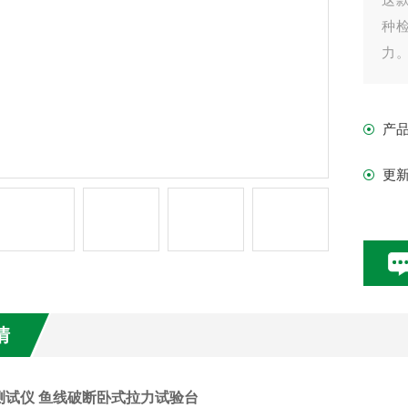
种
力
操
束
产
仪同
更
情
测试仪 鱼线破断卧式拉力试验台