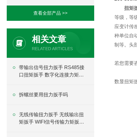
扭矩
查看全部产品 >>
等级，等
应变计传感
种单位自动
相关文章
制等。
头
RELATED ARTICLES
若您需要
带输出信号扭力扳手 RS485接
口扭矩扳手 数字化连接力矩扳
数显扭矩
手
拆螺丝要用扭力扳手吗
无线传输扭力扳手 无线输出扭
矩扳手 WIFI信号传输力矩扳手
厂家