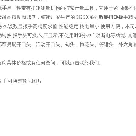
扳
手
是一种带有扭矩测量机构的拧紧计量工具，它用于紧固螺栓
级越高精度就越低，铸衡厂家生产的SGSX系列
数显扭矩扳手
精
器.该数显扳手高精度求值,性能稳定,耗电量小,使用方便
，本司
转换,扳手头可换,欠压显示,不使用时3分钟自动断电等功能.
,其
部可另配开口头、活动开口头、勾头、梅花头、管钳头，外六角
咨询具体价格或有任何疑问，可以点击
联络我们
。
扳手
可换
棘轮头
图片