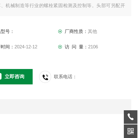
车、机械制造等行业的螺栓紧固检测及控制等。头部可另配开
头、活动开口头、勾头、梅花头、管钳头，外六角套筒、内六
套筒、套筒加长杆、特殊定制头部等。
品型号：
厂商性质：
其他
新时间：
2024-12-12
访 问 量：
2106
立即咨询
联系电话：