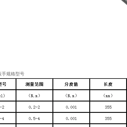
扳手
规格
型
号