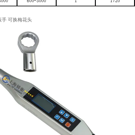
扳手
可换
梅花头