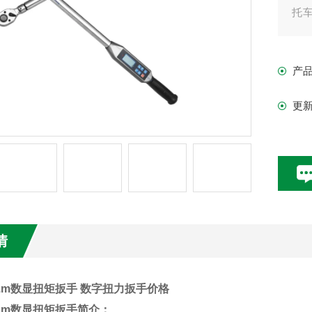
托
口
角
产
更
情
00N.m数显扭矩扳手 数字扭力扳手价格
0N.m数显扭矩扳手
简介：