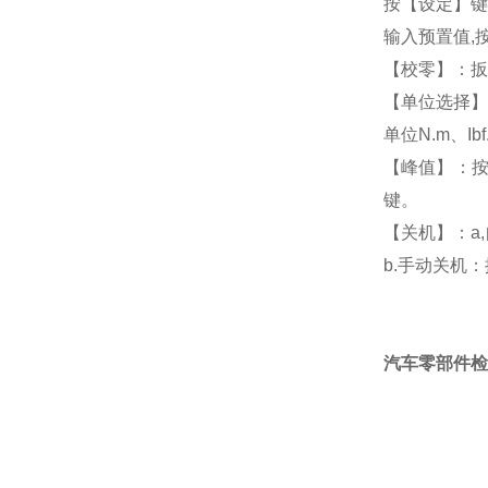
按【设定】键,
输入预置值,
【校零】：扳
【单位选择】：
单位N.m、Ibf.f
【峰值】：
键。
【关机】：a
b.手动关机
汽车零部件检