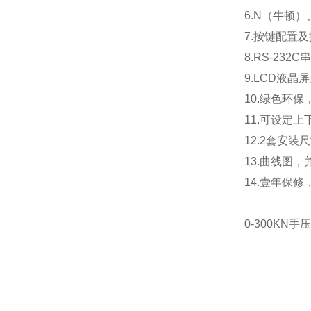
6.N（牛顿
7.按键配置
8.RS-2
9.LCD液
10.绿色环
11.可设定
12.2套安
13.曲线图
14.壹年保
0-300KN