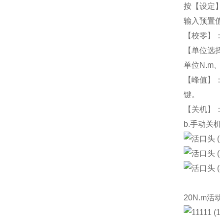
按【设定】
输入预置
【校零】
【单位选择
单位N.m、Ib
【峰值】
键。
【关机】
b.手动关
20N.m