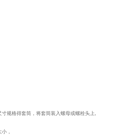
寸规格得套筒，将套筒装入螺母或螺栓头上,
大小，