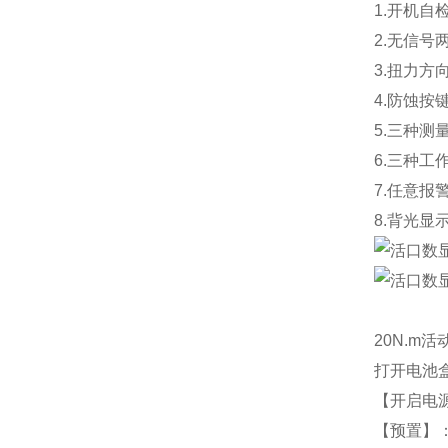
1.开机
14
2.无信号
3.扭力方
4.防蚀
5.三种测
6.三种
7.任意报
8.背光
20N.m
打开电池
【开启电源
【预置】