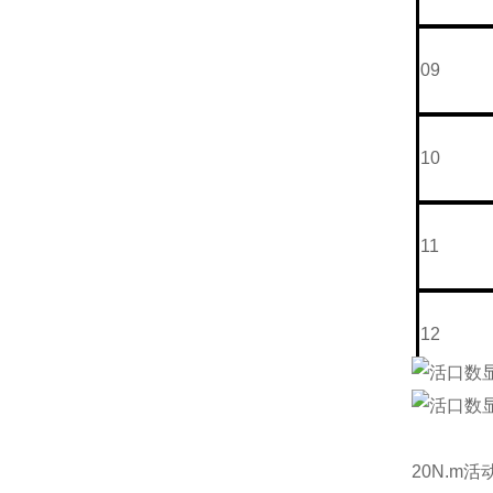
09
10
11
12
13
20N.m