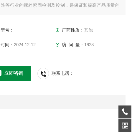
制造等行业的螺栓紧固检测及控制，是保证和提高产品质量的
具。铸衡厂家生产的SGSX系列活动头数显扭力扳手采用微处理
字化处理技术,核心是应变计传感器.该数显扳手高精度求值,性
品型号：
厂商性质：
其他
定,耗电量小,使用方便
新时间：
2024-12-12
访 问 量：
1928
立即咨询
联系电话：