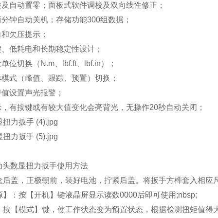
SGSX-
自检及自动置零；面板式软件调校及双向线性修正；
600-3000
1
1720
8.8
1〞
3000
两分钟自动关机；存储功能
300
组数据；
向和欠压提示；
按键、低耗电和长期稳定性设计；
量单位切换（
N.m
、
lbf.ft
、
lbf.in
）；
工作模式（峰值、跟踪、预置）切换；
警值设置声光报警；
显示，有按键或有较大值变化会亮背光，无操作
20
秒自动关闭；
活动头数显扭力扳手
使用方法
盒后盖，正极朝前，装好电池，拧紧后盖。将扳手方榫套入相应尺
】：按【开机】键液晶屏显示读数0000后即可使用;nbsp;
：按【模式】键，使工作状态变为预置状态，根据检测扭矩值得