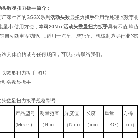
活动头数显扭力扳手
简介：
衡厂家生产的SGSX系列
活动头数显扭力扳手
采用微处理器数字化
电量小,使用方便
，本司
20N.m活动头数显扭力扳手
具有示值,峰值
钟自动断电等功能.
,其适用于汽车、摩托车、机械制造等行业的
咨询具体价格或有任何疑问，可以点击
联络我们
。
活动头数显扭力扳手 图片
活动头数显扭力扳手
规格
型
号
产品型号
测量范围
分度值
长度
重量
方榫
号
(Model)
（N.m
）
（N.m
）
（mm
）
（KG
）
（in
）