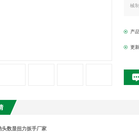
械
工
器数
产
能稳
更
情
活动头数显扭力扳手厂家