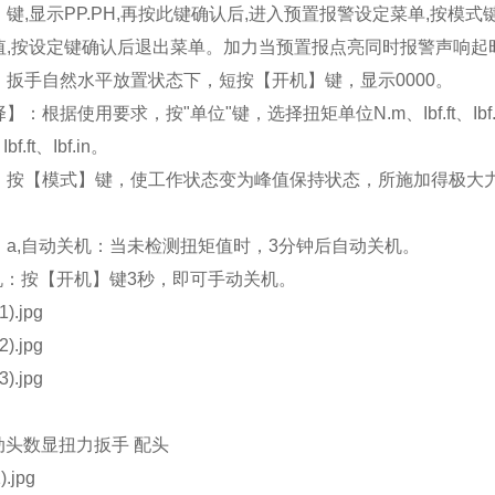
键,显示PP.PH,再按此键确认后,进入预置报警设定菜单,按模式键(
值,按设定键确认后退出菜单。加力当预置报点亮同时报警声响起
：扳手自然水平放置状态下，短按【开机】键，显示0000。
】：根据使用要求，按"单位"键，选择扭矩单位N.m、Ibf.ft、
f.ft、Ibf.in。
：按【模式】键，使工作状态变为峰值保持状态，所施加得极大
：a,自动关机：当未检测扭矩值时，3分钟后自动关机。
机：按【开机】键3秒，即可手动关机。
活动头数显扭力扳手
配头