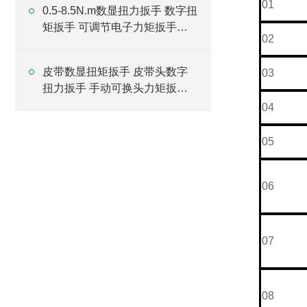
01
0.5-8.5N.m数显扭力扳手 数字扭
矩扳手 可调节电子力矩扳手厂
02
家
皮带数显扭矩扳手 皮带头数字
03
扭力扳手 手动可换头力矩扳手
厂家
04
05
06
07
08