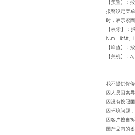
【预置】：按
报警设定菜单
时，表示紧固
【校零】：扳
N.m、Ibf.
【峰值】：按
【关机】：a
我不提供保修
因人员因素导
因没有按照国
因环境问题，
因客户擅自拆
国产品内的蓄