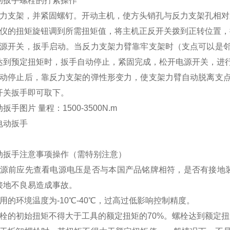
动扳手
螺栓的拧紧操作
反力支架，并紧固螺钉。开动主机，使方头销孔与反力支架孔相
制仪的扭矩旋钮调到所需扭矩值，将主机正反开关拨到正转位置
电源开关，扳手启动。当反力支架力臂靠牢支架时（支点可以是
达到预定扭矩时，扳手自动停止，紧固完成，松开电源开关，进
自动停止后，靠反力支架的弹性形变力，使支架力臂自动脱离支
开关扳手即可取下。
动扳手
图片
量程：1500-3500N.m
动扳手
注意事项操作（需特别注意）
电源前应先查看电源电压是否与本国产品铭牌相符，是否有接地装
接地不良易造成事故。
用的环境温度为-10℃-40℃，过高过低影响控制精度。
螺栓的初始扭矩不得大于工具的额定扭矩的70%。螺栓达到额定