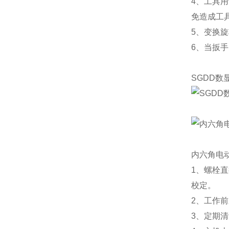
4、工具
免造成工
5、变换
6、当扳
SGDD数
内六角电
1、螺栓
校定。
2、工作
3、定期