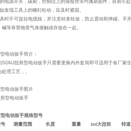
上的电源开关，碳刷，控制仪上的保险丝等均属易损件，容易引
中如发现工具上的螺钉松动，应及时紧固。
工具时不可提拉电缆线，并注意轻拿轻放，防止震动和摔碰。不
、碱等有害物质气体接触或存放在一起。
剪型电动扳手简介：
的SGNJ扭剪型电动扳手只需要更换内外套筒即可适用于各厂家生
热处理工艺，。
剪型电动扳手图片
剪型电动扳手规格型号
型号
测量范围
长度
重量
zui大扭矩
转速