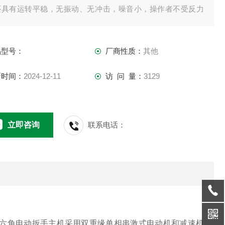
还具有运转平稳，无振动、无冲击，噪音小，操作者不受反力
的影响。
品型号：
厂商性质：
其他
新时间：
2024-12-11
访 问 量：
3129
立即咨询
联系电话：
内六角电动扳手主机采用双重缘单相串激式电动机和减速机