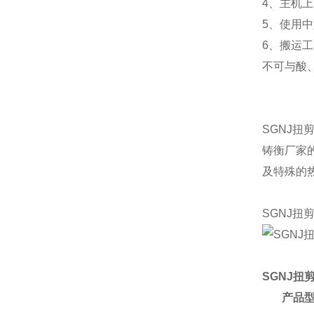
4、主机
5、使用
6、搬运
不可与酸
SGNJ扭
铸衡厂家
及特殊的
SGNJ扭
SGNJ扭
产品