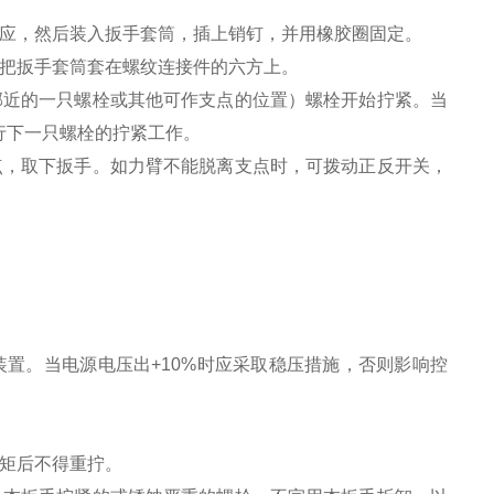
对应，然后装入扳手套筒，插上销钉，并用橡胶圈固定。
，把扳手套筒套在螺纹连接件的六方上。
邻近的一只螺栓或其他可作支点的位置）螺栓开始拧紧。当
行下一只螺栓的拧紧工作。
点，取下扳手。如力臂不能脱离支点时，可拨动正反开关，
置。当电源电压出+10%时应采取稳压措施，否则影响控
扭矩后不得重拧。