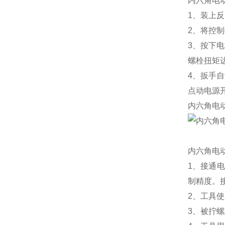
内六角电
1、装上
2、将控
3、按下
螺栓扭矩
4、扳手
点动电源
内六角电
内六角电
1、接通
制精度。
2、工具使
3、被拧