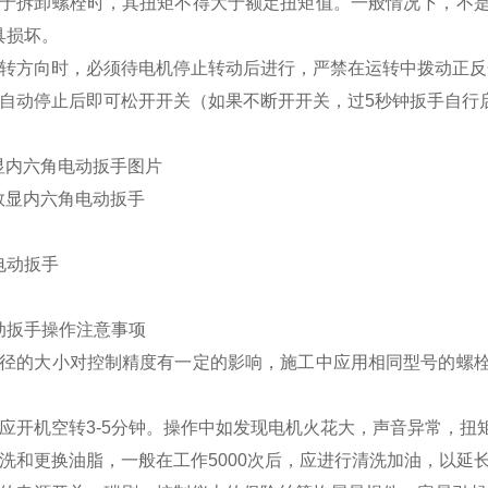
用于拆卸螺栓时，其扭矩不得大于额定扭矩值。一般情况下，不
具损坏。
旋转方向时，必须待电机停止转动后进行，严禁在运转中拨动正反
手自动停止后即可松开开关（如果不断开开关，过5秒钟扳手自行启
显
内六角电动扳手
图片
动扳手
操作注意事项
直径的大小对控制精度有一定的影响，施工中应用相同型号的螺
前应开机空转3-5分钟。操作中如发现电机火花大，声音异常，
清洗和更换油脂，一般在工作5000次后，应进行清洗加油，以延