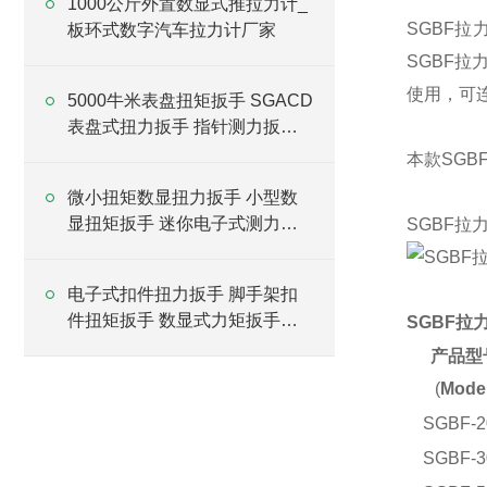
1000公斤外置数显式推拉力计_
SGBF
板环式数字汽车拉力计厂家
SGBF
使用
，可
5000牛米表盘扭矩扳手 SGACD
表盘式扭力扳手 指针测力扳手
价格
本款SG
微小扭矩数显扭力扳手 小型数
显扭矩扳手 迷你电子式测力扳
SGBF
手
电子式扣件扭力扳手 脚手架扣
件扭矩扳手 数显式力矩扳手厂
SGBF
家
产品型
(
Model
SGBF-2
SGBF-3