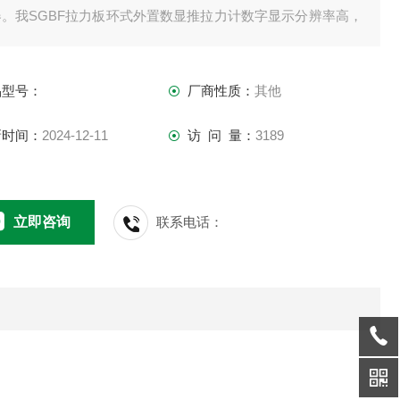
器。我SGBF拉力板环式外置数显推拉力计数字显示分辨率高，
用，可连接电脑同步显示试验力曲线图及试验过程记录追溯。
品型号：
厂商性质：
其他
新时间：
2024-12-11
访 问 量：
3189
立即咨询
联系电话：