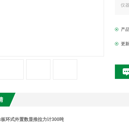
仪
使
产
更
情
力板环式外置数显推拉力计300吨