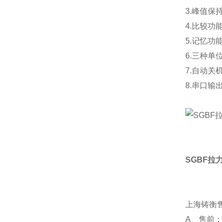
3.峰值保
4.比较功
5.记忆功
6.三种单
7.自动关
8.串口输
SGBF拉
上海铸衡
A、售前