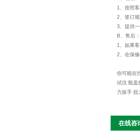
1、按照
2、签订
3、提供
B、售后
1、如果
2、在保
你可能在找
试仪 瓶盖
力扳手 扭
在线咨