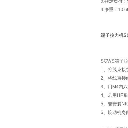
3.额定负荷：
4.净重：10.
端子拉力机S
SGWS端子
1、将线束接
2、将线束接
3、用M4内
4、若用HF
5、若安装N
6、旋动机身