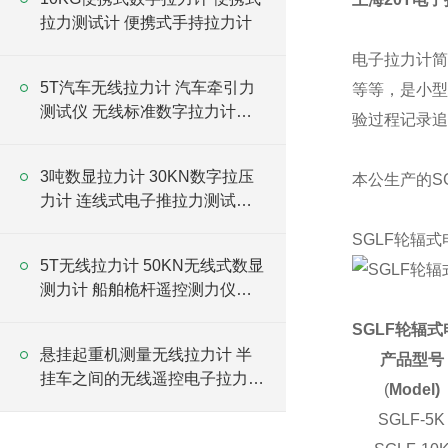
拉力测试计 便携式手持拉力计
电子拉力计
5T汽车无线拉力计 汽车牵引力
等等，是小型
测试仪 无线标准数字拉力计厂
验过程记录追
家
3吨数显拉力计 30KN数字拉压
本公生产的S
力计 连线式电子推拉力测试仪
厂家
SGLF轮辐
5T无线拉力计 50KN无线式数显
测力计 船舶桅杆遥控测力仪厂
家
SGLF轮辐
悬挂起重机测量无线拉力计 半
产品型号
挂车之间的无线遥控电子拉力测
(
Model)
试仪价格
SGLF-5K