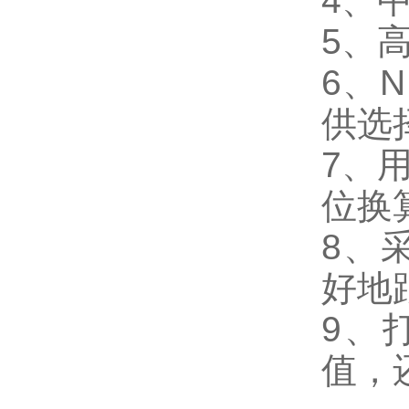
4、
5、
6、
供选
7、
位换
8、
好地
9、
值，